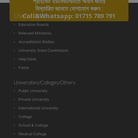
প্রাইভেট ইউনিভার্সিটিতে অনার্স ভর্তির
28
SSC ও HSC'তে GPA ২+২ থাকলে অনার্স পড়া যাবে। বিষয়সমূহ:
বিস্তারিত জানতে যোগাযোগ করুন :
Mar
নাট্যকলা, নৃত্যকলা, সংগীত, ফ্যাশন ডিজাইন। আবেদন লিংকঃ
Useful Links
Call&Whatsapp: 01715 789 791
HonoursAdmission.com/apply
Education Boards
Relevant Ministries
Accreditation Bodies
University Grant Commission
Help Desk
Forms
Universities/Colleges/Others
Public University
Private University
International University
College
School & College
Medical College