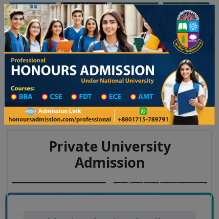
অনার্স ভর্তি
প্রফেশনাল অনার্স
Toggle navigation
ম বর্ষের ভর্তি আবেদন বিজ্ঞপ্তি
Updates
ঢাকা বিশ্ববিদ্যালয় ২০২৫-২৬ শিক্ষাবর্ষে আন্ডারগ্র্যাজুয়েট প্রোগ্রামে ভর্তি 
You are here:
Home
Board List
College List District Wise
College List in Chattogram District
College Information
Private University
Admission