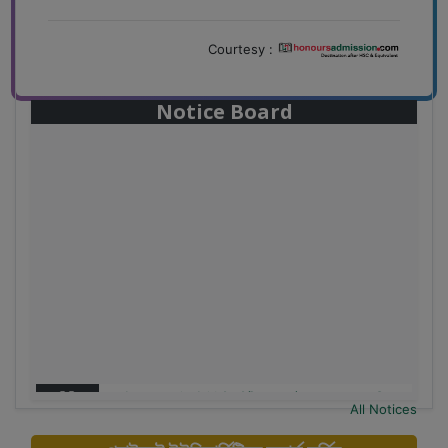
Courtesy :
Notice Board
28
বাজেটের মধ্যে প্রাইভেট ইউনিভার্সিটিতে অনার্স পড়ার সুযোগ। ২০টির
All Notices
Mar
অধিক বিষয়, ৪ বছরে মোট খরচ ২ লক্ষ থেকে ৫ লক্ষ টাকা। আবেদন
লিংকঃ HonoursAdmission.com/apply