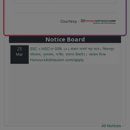
Courtesy :
28
বাজেটের মধ্যে প্রাইভেট ইউনিভার্সিটিতে অনার্স পড়ার সুযোগ। ২০টির
Mar
অধিক বিষয়, ৪ বছরে মোট খরচ ২ লক্ষ থেকে ৫ লক্ষ টাকা। আবেদন
লিংকঃ HonoursAdmission.com/apply
Notice Board
28
SSC ও HSC'তে GPA ২+২ থাকলে অনার্স পড়া যাবে। বিষয়সমূহ:
Mar
নাট্যকলা, নৃত্যকলা, সংগীত, ফ্যাশন ডিজাইন। আবেদন লিংকঃ
HonoursAdmission.com/apply
All Notices