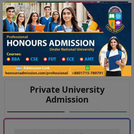
অনার্স ভর্তি
প্রফেশনাল অনার্স
Toggle navigation
লয় ২০২৫-২৬ শিক্ষাবর্ষের ১ম বর্ষের ভর্তি আবেদন বিজ্ঞপ্তি
Updates
ঢাকা বিশ্ববিদ্যালয় ২০২৫-২৬ শিক্ষাবর্ষে আন্ডারগ্র
You are here:
Home
Board List
College List District Wise
College List in Jashore District
College Information
Private University
Admission