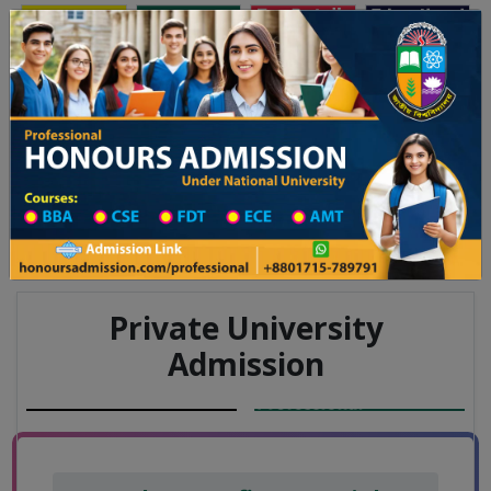
অনার্স ভর্তি
প্রফেশনাল অনার্স
Toggle navigation
য় ২০২৫-২৬ শিক্ষাবর্ষের ১ম বর্ষের ভর্তি আবেদন বিজ্ঞপ্তি
Updates
ঢাকা বিশ্ববিদ্যালয় ২০২৫-২৬ শিক্ষাবর্ষে আন্ডারগ্র
You are here:
Home
Board List
College List District Wise
College List in Narsingdi District
College Information
Private University
Admission