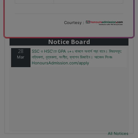
Courtesy :
28
বাজেটের মধ্যে প্রাইভেট ইউনিভার্সিটিতে অনার্স পড়ার সুযোগ। ২০টির
Mar
অধিক বিষয়, ৪ বছরে মোট খরচ ২ লক্ষ থেকে ৫ লক্ষ টাকা। আবেদন
লিংকঃ HonoursAdmission.com/apply
Notice Board
28
SSC ও HSC'তে GPA ২+২ থাকলে অনার্স পড়া যাবে। বিষয়সমূহ:
Mar
নাট্যকলা, নৃত্যকলা, সংগীত, ফ্যাশন ডিজাইন। আবেদন লিংকঃ
HonoursAdmission.com/apply
All Notices