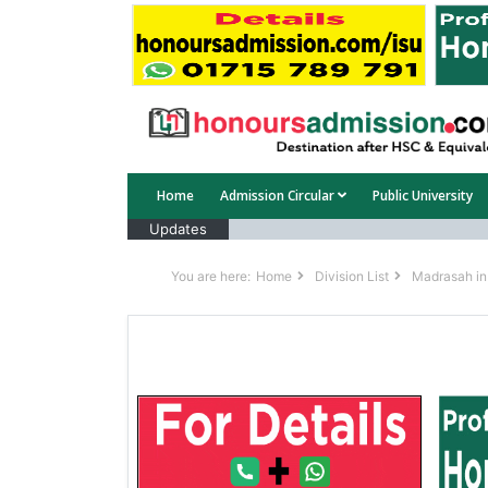
Home
Admission Circular
Public University
Updates
You are here:
Home
Division List
Madrasah in 