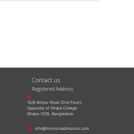
Contact us
Registered Address
15/B Mirpur Road (2nd Floor),
Opposite of Dhaka College
Dhaka-1205, Bangladesh.
info@honoursadmission.com