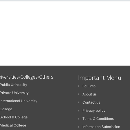
iversities/Colleges/Others
Important Menu
Public University
Edu Info
Private University
About us
International University
Contact us
College
Privacy policy
School & College
Terms & Conditions
Medical College
Information Submission