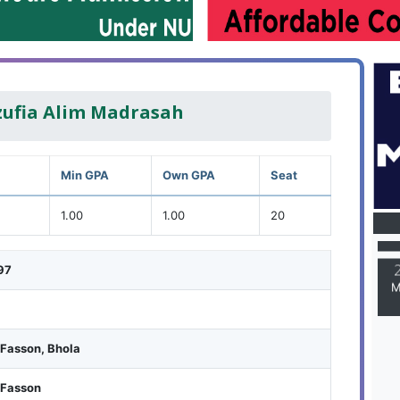
ufia Alim Madrasah
Min GPA
Own GPA
Seat
M
1.00
1.00
20
97
M
 Fasson, Bhola
 Fasson