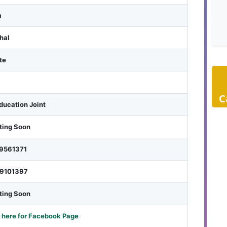
a
hal
te
C
ducation Joint
ting Soon
9561371
9101397
ting Soon
 here for Facebook Page