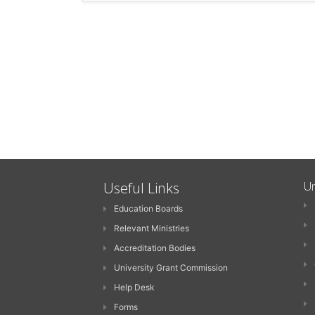
Useful Links
Un
Education Boards
Relevant Ministries
Accreditation Bodies
University Grant Commission
Help Desk
Forms