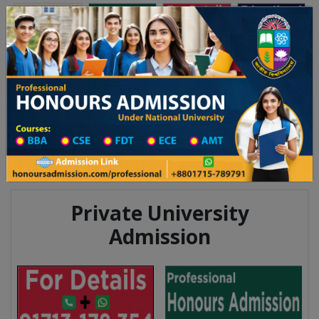
অনার্স ভর্তি
প্রফেশনাল অনার্স
Toggle navigation
০২৫-২৬ শিক্ষাবর্ষের ১ম বর্ষের ভর্তি আবেদন বিজ্ঞপ্তি
Updates
ঢাকা বিশ্ববিদ্যালয় ২০২৫-২৬ শিক্ষাবর্ষে আন্ডারগ্র্যাজ
You are here:
Home
Division List
Madrasah in Bogura District
Madrasah List
Madrasah Information
Private University
Admission