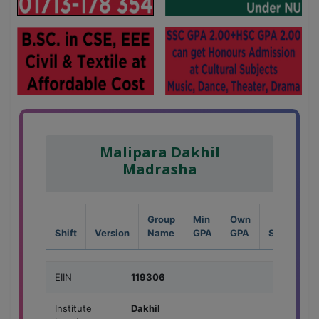
Malipara Dakhil
Madrasha
Group
Min
Own
Shift
Version
Name
GPA
GPA
Seat
EIIN
119306
Institute
Dakhil