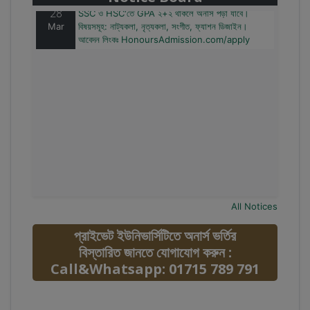
28
SSC ও HSC'তে GPA ২+২ থাকলে অনার্স পড়া যাবে।
Mar
বিষয়সমূহ: নাট্যকলা, নৃত্যকলা, সংগীত, ফ্যাশন ডিজাইন।
আবেদন লিংকঃ HonoursAdmission.com/apply
All Notices
প্রাইভেট ইউনিভার্সিটিতে অনার্স ভর্তির
বিস্তারিত জানতে যোগাযোগ করুন :
Call&Whatsapp: 01715 789 791