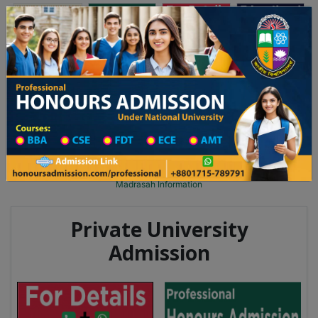
অনার্স ভর্তি
প্রফেশনাল অনার্স
Toggle navigation
০২৫-২৬ শিক্ষাবর্ষের ১ম বর্ষের ভর্তি আবেদন বিজ্ঞপ্তি
Updates
ঢাকা বিশ্ববিদ্যালয় ২০২৫-২৬ শিক্ষাবর্ষে আন্ডারগ্র্যা
You are here:
Home
Division List
Madrasah in Chandpur District
Madrasah List
Madrasah Information
Private University
Admission