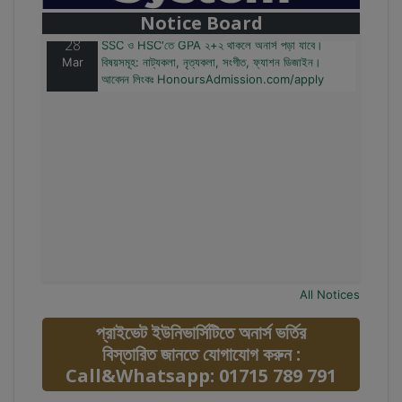
আবেদন লিংকঃ HonoursAdmission.com/apply
Notice Board
28
SSC ও HSC'তে GPA ২+২ থাকলে অনার্স পড়া যাবে।
Mar
বিষয়সমূহ: নাট্যকলা, নৃত্যকলা, সংগীত, ফ্যাশন ডিজাইন।
আবেদন লিংকঃ HonoursAdmission.com/apply
All Notices
প্রাইভেট ইউনিভার্সিটিতে অনার্স ভর্তির
বিস্তারিত জানতে যোগাযোগ করুন :
Call&Whatsapp: 01715 789 791