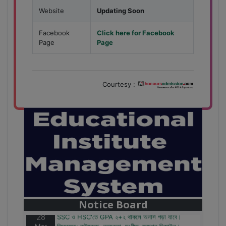
Website
Updating Soon
Facebook
Click here for Facebook
Page
Page
Courtesy :
28
বাজেটের মধ্যে প্রাইভেট ইউনিভার্সিটিতে অনার্স পড়ার সুযোগ।
Mar
২০টির অধিক বিষয়, ৪ বছরে মোট খরচ ২ লক্ষ থেকে ৫ লক্ষ টাকা।
আবেদন লিংকঃ HonoursAdmission.com/apply
Notice Board
28
SSC ও HSC'তে GPA ২+২ থাকলে অনার্স পড়া যাবে।
Mar
বিষয়সমূহ: নাট্যকলা, নৃত্যকলা, সংগীত, ফ্যাশন ডিজাইন।