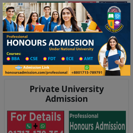
অনার্স ভর্তি
প্রফেশনাল অনার্স
Toggle navigation
০২৫-২৬ শিক্ষাবর্ষের ১ম বর্ষের ভর্তি আবেদন বিজ্ঞপ্তি
Updates
ঢাকা বিশ্ববিদ্যালয় ২০২৫-২৬ শিক্ষাবর্ষে আন্ডারগ্র্যাজ
You are here:
Home
Division List
Madrasah in Jashore District
Madrasah List
Madrasah Information
Private University
Admission