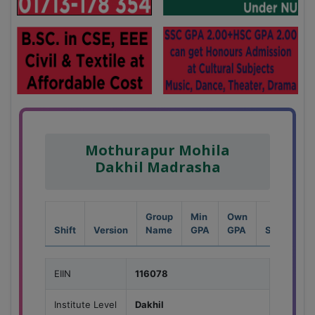
Mothurapur Mohila
Dakhil Madrasha
Group
Min
Own
Shift
Version
Name
GPA
GPA
Seat
EIIN
116078
Institute Level
Dakhil