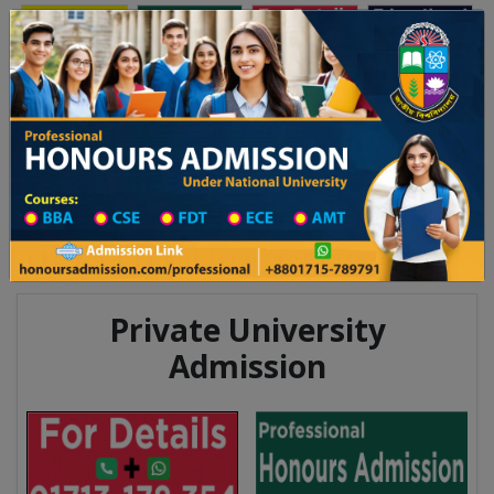
অনার্স ভর্তি
প্রফেশনাল অনার্স
Toggle navigation
২৫-২৬ শিক্ষাবর্ষের ১ম বর্ষের ভর্তি আবেদন বিজ্ঞপ্তি
Updates
ঢাকা বিশ্ববিদ্যালয় ২০২৫-২৬ শিক্ষাবর্ষে আন্ডারগ্র্যাজ
You are here:
Home
Division List
Madrasah in Jhalokati District
Madrasah List
Madrasah Information
Private University
Admission