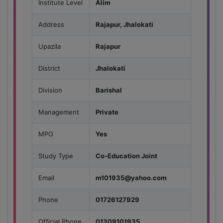
Institute Level
Alim
Address
Rajapur, Jhalokati
Upazila
Rajapur
District
Jhalokati
Division
Barishal
Management
Private
MPO
Yes
Study Type
Co-Education Joint
Email
m101935@yahoo.com
Phone
01726127929
Official Phone
01309101935