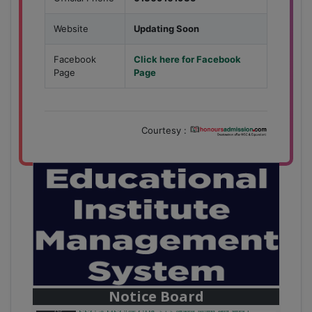
Website
Updating Soon
Facebook
Click here for Facebook
Page
Page
Courtesy :
28
বাজেটের মধ্যে প্রাইভেট ইউনিভার্সিটিতে অনার্স পড়ার সুযোগ।
Mar
২০টির অধিক বিষয়, ৪ বছরে মোট খরচ ২ লক্ষ থেকে ৫ লক্ষ টাকা।
আবেদন লিংকঃ HonoursAdmission.com/apply
Notice Board
28
SSC ও HSC'তে GPA ২+২ থাকলে অনার্স পড়া যাবে।