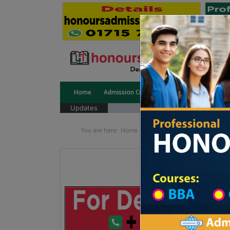
Home
Admission Circular
Public University
Updates
You are here:
Home
Division List
Madrasah in