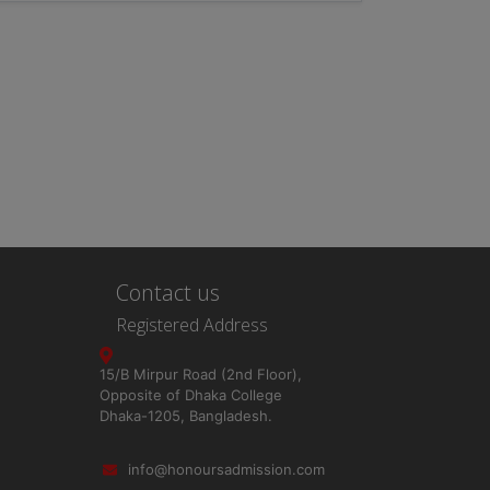
Contact us
Registered Address
15/B Mirpur Road (2nd Floor),
Opposite of Dhaka College
Dhaka-1205, Bangladesh.
info@honoursadmission.com