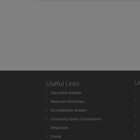
Useful Links
Un
Education Boards
Relevant Ministries
Accreditation Bodies
University Grant Commission
Help Desk
Forms