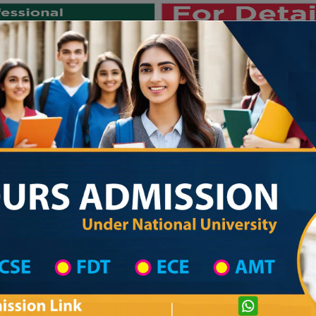
Private University
International University
University College
Res
জাতীয় বিশ্ববিদ্যালয় ২০২৫-২৬ শিক্ষাবর্ষের ১ম ব
 Naogaon District
Madrasah List
Madrasah Information
Private University Admission