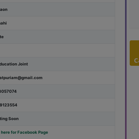
aon
hahi
te
C
ducation Joint
atpuriam@gmail.com
8057074
9123554
ting Soon
 here for Facebook Page