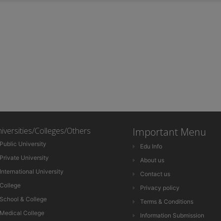
iversities/Colleges/Others
Important Menu
Public University
Edu Info
Private University
About us
International University
Contact us
College
Privacy policy
School & College
Terms & Conditions
Medical College
Information Submission