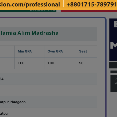
slamia Alim Madrasha
Min GPA
Own GPA
Seat
M
1.00
1.00
90
54
M
atpur, Naogaon
atpur