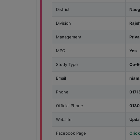
District
Naog
Division
Rajs
Management
Priva
MPO
Yes
Study Type
Co-E
Email
niam
Phone
0171
Official Phone
0130
Website
Upda
Facebook Page
Click