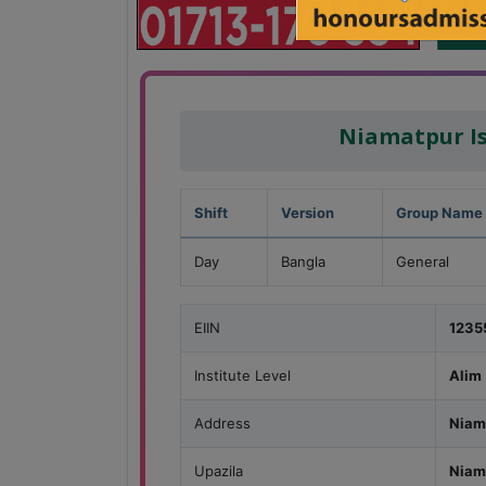
Niamatpur I
Shift
Version
Group Name
Day
Bangla
General
EIIN
1235
Institute Level
Alim
Address
Niam
Upazila
Niam