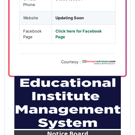
Phone
Website
Updating Soon
Facebook
Click here for Facebook
Page
Page
Courtesy :
28
বাজেটের মধ্যে প্রাইভেট ইউনিভার্সিটিতে অনার্স পড়ার সুযোগ।
Mar
২০টির অধিক বিষয়, ৪ বছরে মোট খরচ ২ লক্ষ থেকে ৫ লক্ষ টাকা।
আবেদন লিংকঃ HonoursAdmission.com/apply
Notice Board