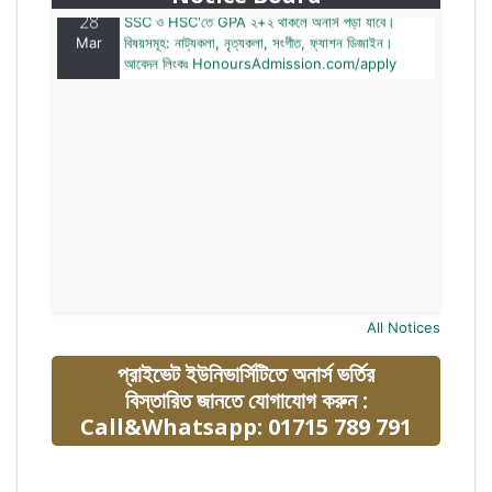
28
SSC ও HSC'তে GPA ২+২ থাকলে অনার্স পড়া যাবে।
Mar
বিষয়সমূহ: নাট্যকলা, নৃত্যকলা, সংগীত, ফ্যাশন ডিজাইন।
আবেদন লিংকঃ HonoursAdmission.com/apply
All Notices
প্রাইভেট ইউনিভার্সিটিতে অনার্স ভর্তির
বিস্তারিত জানতে যোগাযোগ করুন :
Call&Whatsapp: 01715 789 791