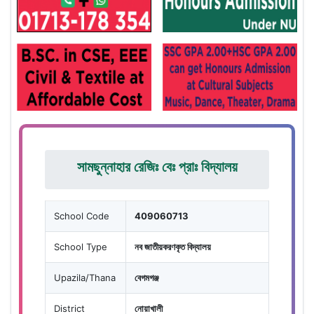
সামছুন্নাহার রেজিঃ বেঃ প্রাঃ বিদ্যালয়
School Code
409060713
School Type
নব জাতীয়করণকৃত বিদ্যালয়
Upazila/Thana
বেগমগঞ্জ
District
নোয়াখালী