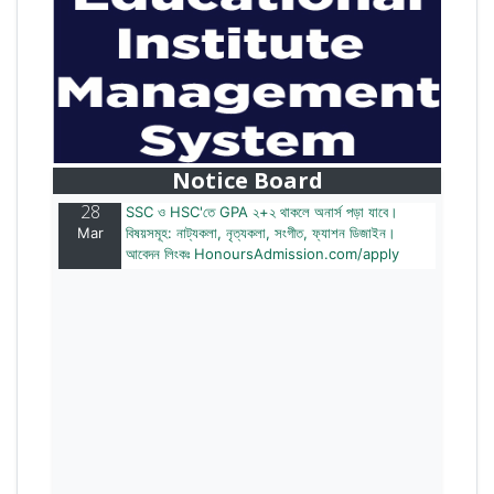
28
বাজেটের মধ্যে প্রাইভেট ইউনিভার্সিটিতে অনার্স পড়ার সুযোগ।
Mar
২০টির অধিক বিষয়, ৪ বছরে মোট খরচ ২ লক্ষ থেকে ৫ লক্ষ টাকা।
আবেদন লিংকঃ HonoursAdmission.com/apply
Notice Board
28
SSC ও HSC'তে GPA ২+২ থাকলে অনার্স পড়া যাবে।
Mar
বিষয়সমূহ: নাট্যকলা, নৃত্যকলা, সংগীত, ফ্যাশন ডিজাইন।
আবেদন লিংকঃ HonoursAdmission.com/apply