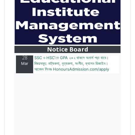
28
বাজেটের মধ্যে প্রাইভেট ইউনিভার্সিটিতে অনার্স পড়ার সুযোগ।
Mar
২০টির অধিক বিষয়, ৪ বছরে মোট খরচ ২ লক্ষ থেকে ৫ লক্ষ টাকা।
আবেদন লিংকঃ HonoursAdmission.com/apply
Notice Board
28
SSC ও HSC'তে GPA ২+২ থাকলে অনার্স পড়া যাবে।
Mar
বিষয়সমূহ: নাট্যকলা, নৃত্যকলা, সংগীত, ফ্যাশন ডিজাইন।
আবেদন লিংকঃ HonoursAdmission.com/apply