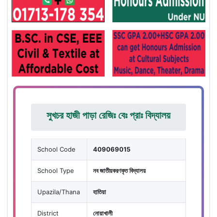
সুখচর হাজী পাড়া রেজিঃ বেঃ প্রাঃ বিদ্যালয়
School Code
409069015
School Type
নব জাতীয়করণকৃত বিদ্যালয়
Upazila/Thana
হাতিয়া
District
নোয়াখালী