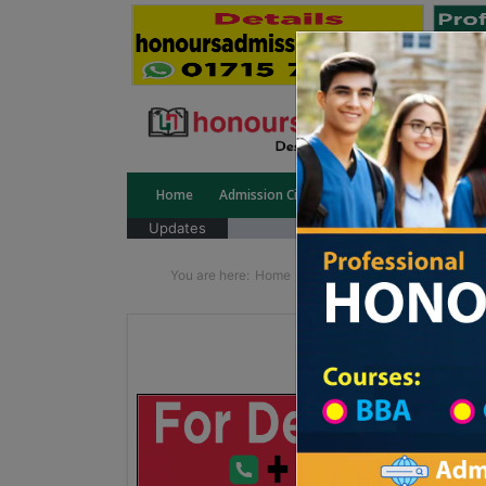
Home
Admission Circular
Public University
Updates
You are here:
Home
School Category
Division