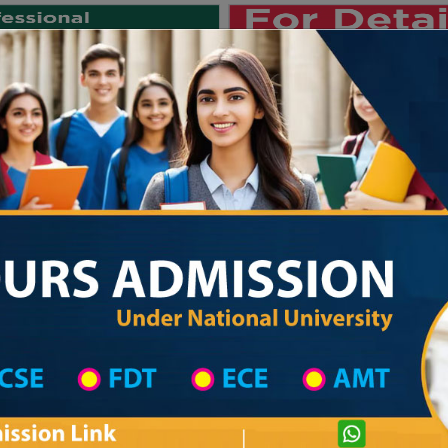
Private University
International University
University College
Res
জাতীয় বিশ্ববিদ্যালয় ২০২৫-২৬ শিক্ষাবর্ষের ১ম 
 List
Primary School District Wise
Primary School in মেহেন্দীগঞ্জ
Primary Sc
Private University Admission