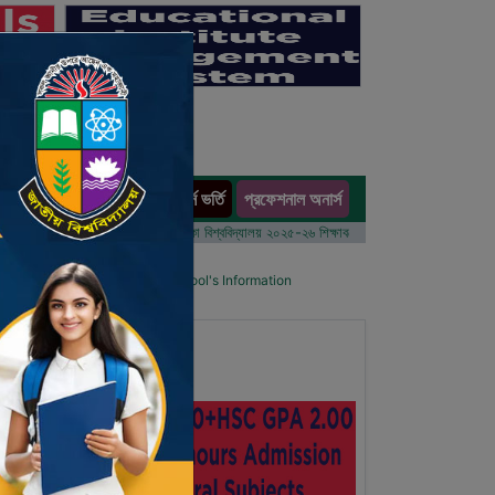
অনার্স ভর্তি
প্রফেশনাল অনার্স
ults
বর্ষের ভর্তি আবেদন বিজ্ঞপ্তি
ঢাকা বিশ্ববিদ্যালয় ২০২৫-২৬ শিক্ষাবর্ষে আন্ডারগ্র্যাজুয়েট প্রোগ্রামে ভর্তি ব
hool List
Details Primary School's Information