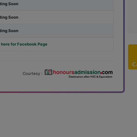
ting Soon
ting Soon
ting Soon
 here for Facebook Page
C
Courtesy :