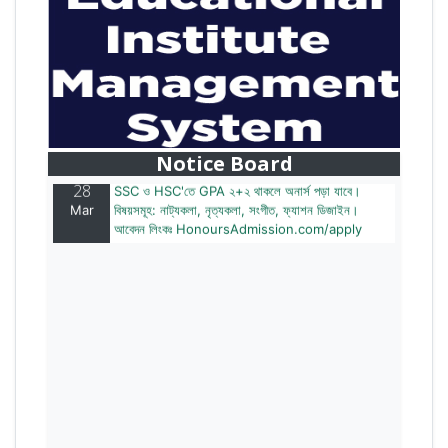
28
বাজেটের মধ্যে প্রাইভেট ইউনিভার্সিটিতে অনার্স পড়ার সুযোগ।
Mar
২০টির অধিক বিষয়, ৪ বছরে মোট খরচ ২ লক্ষ থেকে ৫ লক্ষ টাকা।
আবেদন লিংকঃ HonoursAdmission.com/apply
Notice Board
28
SSC ও HSC'তে GPA ২+২ থাকলে অনার্স পড়া যাবে।
Mar
বিষয়সমূহ: নাট্যকলা, নৃত্যকলা, সংগীত, ফ্যাশন ডিজাইন।
আবেদন লিংকঃ HonoursAdmission.com/apply