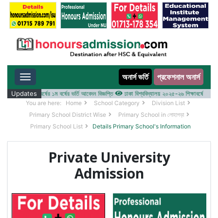
অনার্স ভর্তি
প্রফেশনাল অনার্স
Toggle navigation
 ২০২৫-২৬ শিক্ষাবর্ষের ১ম বর্ষের ভর্তি আবেদন বিজ্ঞপ্তি
Updates
ঢাকা বিশ্ববিদ্যালয় ২০২৫-২৬ শিক্ষাবর্ষে আন্ডারগ্র্য
You are here:
Home
School Category
Division List
Primary School District Wise
Primary School in লোহাগড়া
Primary School List
Details Primary School's Information
Private University
Admission