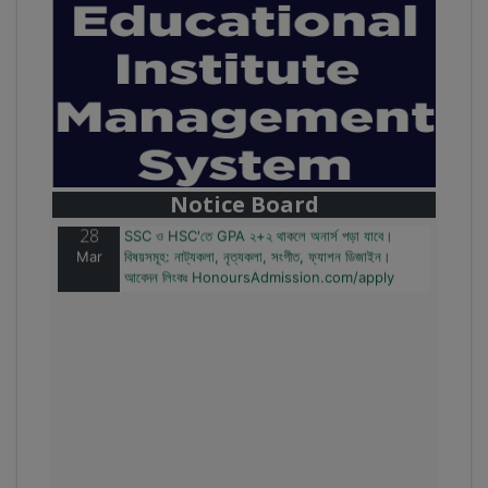
28
বাজেটের মধ্যে প্রাইভেট ইউনিভার্সিটিতে অনার্স পড়ার সুযোগ।
Mar
২০টির অধিক বিষয়, ৪ বছরে মোট খরচ ২ লক্ষ থেকে ৫ লক্ষ টাকা।
আবেদন লিংকঃ HonoursAdmission.com/apply
Notice Board
28
SSC ও HSC'তে GPA ২+২ থাকলে অনার্স পড়া যাবে।
Mar
বিষয়সমূহ: নাট্যকলা, নৃত্যকলা, সংগীত, ফ্যাশন ডিজাইন।
আবেদন লিংকঃ HonoursAdmission.com/apply