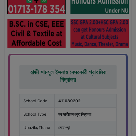
হাজী শামসুল ইসলাম বেসরকারী প্রাথমিক
বিদ্যালয়
School Code
411089202
School Type
নব জাতীয়করণকৃত বিদ্যালয়
Upazila/Thana
লোহাগড়া