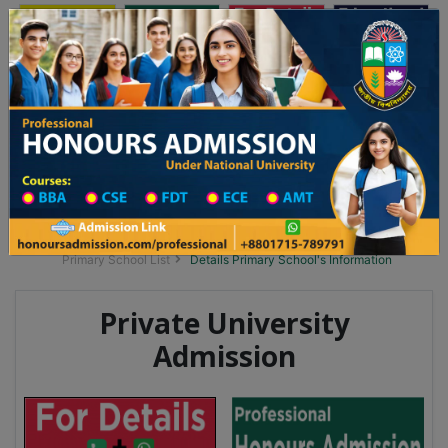
অনার্স ভর্তি
প্রফেশনাল অনার্স
Toggle navigation
 ২০২৫-২৬ শিক্ষাবর্ষের ১ম বর্ষের ভর্তি আবেদন বিজ্ঞপ্তি
Updates
ঢাকা বিশ্ববিদ্যালয় ২০২৫-২৬ শিক্ষাবর্ষে আন্ডারগ্র্য
You are here:
Home
School Category
Division List
Primary School District Wise
Primary School in লোহাগড়া
Primary School List
Details Primary School's Information
Private University
Admission