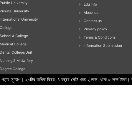
Public University
Edu Info
Private University
About us
International University
Contact us
College
Privacy policy
School & College
Terms & Conditions
Medical College
Information Submission
Dental College/Unit
Nursing & Midwifery
Degree College
HSC College
্স পড়ার সুযোগ। ২০টির অধিক বিষয়, ৪ বছরে মোট খরচ ২ লক্ষ থেকে ৫ লক্ষ
School
Madrasah
Technical Institute
Others
Hi Tech IT