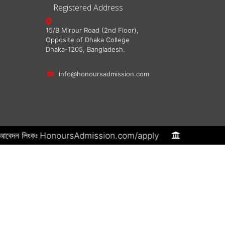
Registered Address
15/B Mirpur Road (2nd Floor),
Opposite of Dhaka College
Dhaka-1205, Bangladesh.
info@honoursadmission.com
 টাকা। আবেদন লিংকঃ HonoursAdmission.com/apply