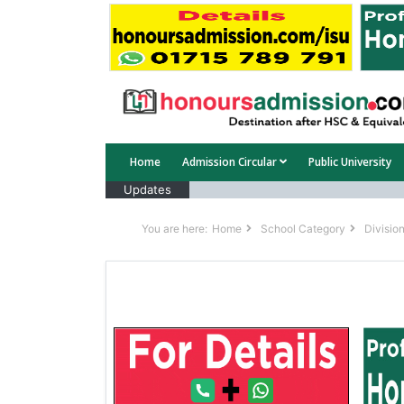
Home
Admission Circular
Public University
Updates
You are here:
Home
School Category
Division