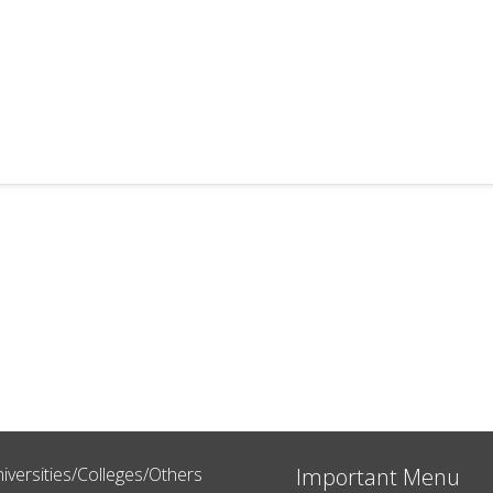
iversities/Colleges/Others
Important Menu