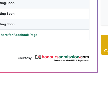
ting Soon
ting Soon
ting Soon
 here for Facebook Page
C
Courtesy :