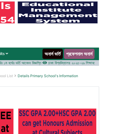
অনার্স ভর্তি
প্রফেশনাল অনার্স
ults
 বর্ষের ভর্তি আবেদন বিজ্ঞপ্তি
ঢাকা বিশ্ববিদ্যালয় ২০২৫-২৬ শিক্ষাবর্ষে আন্ডারগ্র্যাজুয়েট প্রোগ্রামে ভর্তি ব
ool List
Details Primary School's Information