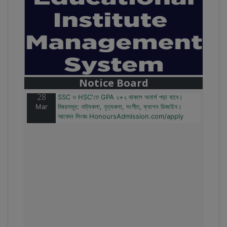
28
বাজেটের মধ্যে প্রাইভেট ইউনিভার্সিটিতে অনার্স পড়ার সুযোগ।
Mar
২০টির অধিক বিষয়, ৪ বছরে মোট খরচ ২ লক্ষ থেকে ৫ লক্ষ টাকা।
আবেদন লিংকঃ HonoursAdmission.com/apply
Notice Board
28
SSC ও HSC'তে GPA ২+২ থাকলে অনার্স পড়া যাবে।
Mar
বিষয়সমূহ: নাট্যকলা, নৃত্যকলা, সংগীত, ফ্যাশন ডিজাইন।
আবেদন লিংকঃ HonoursAdmission.com/apply