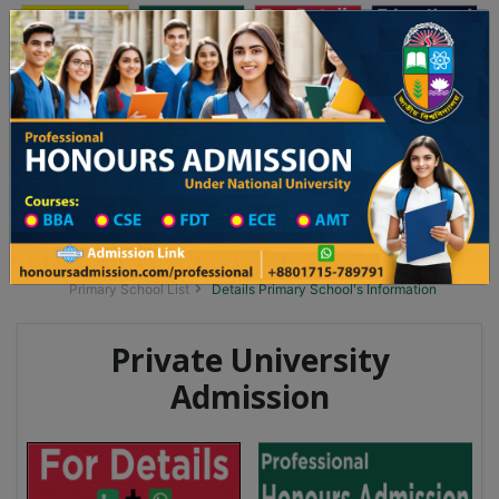
অনার্স ভর্তি
প্রফেশনাল অনার্স
Toggle navigation
২০২৫-২৬ শিক্ষাবর্ষের ১ম বর্ষের ভর্তি আবেদন বিজ্ঞপ্তি
Updates
ঢাকা বিশ্ববিদ্যালয় ২০২৫-২৬ শিক্ষাবর্ষে আন্ডারগ্র্য
You are here:
Home
School Category
Division List
Primary School District Wise
Primary School in সীতাকুন্ড
Primary School List
Details Primary School's Information
Private University
Admission