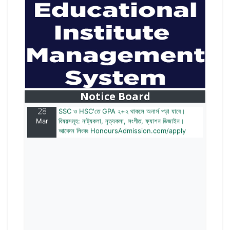
28
বাজেটের মধ্যে প্রাইভেট ইউনিভার্সিটিতে অনার্স পড়ার সুযোগ।
Mar
২০টির অধিক বিষয়, ৪ বছরে মোট খরচ ২ লক্ষ থেকে ৫ লক্ষ টাকা।
আবেদন লিংকঃ HonoursAdmission.com/apply
Notice Board
28
SSC ও HSC'তে GPA ২+২ থাকলে অনার্স পড়া যাবে।
Mar
বিষয়সমূহ: নাট্যকলা, নৃত্যকলা, সংগীত, ফ্যাশন ডিজাইন।
আবেদন লিংকঃ HonoursAdmission.com/apply