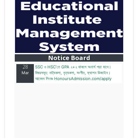
28
বাজেটের মধ্যে প্রাইভেট ইউনিভার্সিটিতে অনার্স পড়ার সুযোগ।
Mar
২০টির অধিক বিষয়, ৪ বছরে মোট খরচ ২ লক্ষ থেকে ৫ লক্ষ টাকা।
আবেদন লিংকঃ HonoursAdmission.com/apply
Notice Board
28
SSC ও HSC'তে GPA ২+২ থাকলে অনার্স পড়া যাবে।
Mar
বিষয়সমূহ: নাট্যকলা, নৃত্যকলা, সংগীত, ফ্যাশন ডিজাইন।
আবেদন লিংকঃ HonoursAdmission.com/apply