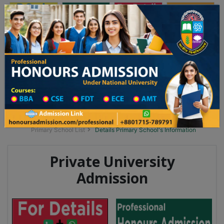
অনার্স ভর্তি
প্রফেশনাল অনার্স
Toggle navigation
ন বিজ্ঞপ্তি
Updates
ঢাকা বিশ্ববিদ্যালয় ২০২৫-২৬ শিক্ষাবর্ষে আন্ডারগ্র্যাজুয়েট প্রোগ্রামে ভর্তি বিজ্ঞপ্তি প্রকাশ
You are here:
Home
School Category
Division List
Primary School District Wise
Primary School in শ্রীপুর
Primary School List
Details Primary School's Information
Private University
Admission