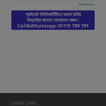
28
SSC ও HSC'তে GPA ২+২ থাকলে অনার্স পড়া যাবে।
All Notices
Mar
বিষয়সমূহ: নাট্যকলা, নৃত্যকলা, সংগীত, ফ্যাশন ডিজাইন।
আবেদন লিংকঃ HonoursAdmission.com/apply
প্রাইভেট ইউনিভার্সিটিতে অনার্স ভর্তির
বিস্তারিত জানতে যোগাযোগ করুন :
Call&Whatsapp: 01715 789 791
Useful Links