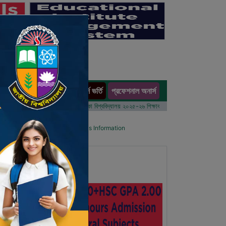
অনার্স ভর্তি
প্রফেশনাল অনার্স
ults
 বর্ষের ভর্তি আবেদন বিজ্ঞপ্তি
ঢাকা বিশ্ববিদ্যালয় ২০২৫-২৬ শিক্ষাবর্ষে আন্ডারগ্র্যাজুয়েট প্রোগ্রামে ভর্তি ব
l List
Details Primary School's Information