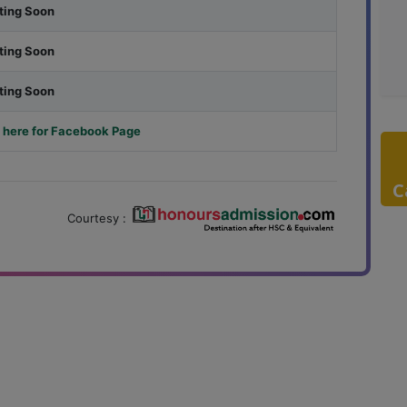
ting Soon
ting Soon
ting Soon
 here for Facebook Page
C
Courtesy :