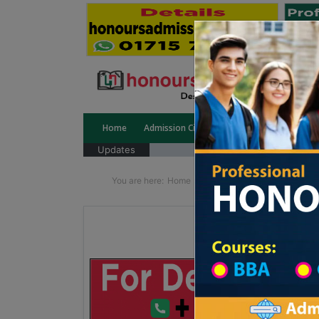
Home
Admission Circular
Public University
Updates
You are here:
Home
School Category
Division