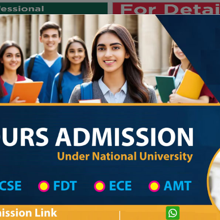
Private University
International University
University College
Res
জাতীয় বিশ্ববিদ্যালয় ২০২৫-২৬ শিক্ষাবর্ষের ১ম
 List
Primary School District Wise
Primary School in শিবপুর
Primary Schoo
Private University Admission