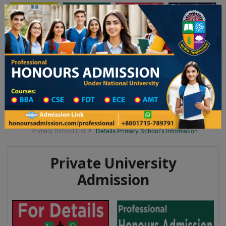
অনার্স ভর্তি
প্রফেশনাল অনার্স
Toggle navigation
 ২০২৫-২৬ শিক্ষাবর্ষের ১ম বর্ষের ভর্তি আবেদন বিজ্ঞপ্তি
Updates
ঢাকা বিশ্ববিদ্যালয় ২০২৫-২৬ শিক্ষাবর্ষে আন্ডারগ্র্য
You are here:
Home
School Category
Division List
Primary School District Wise
Primary School in দৌলতপুর
Primary School List
Details Primary School's Information
Private University
Admission