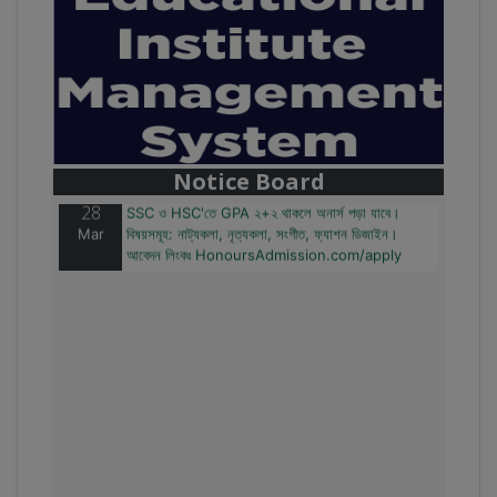
28
বাজেটের মধ্যে প্রাইভেট ইউনিভার্সিটিতে অনার্স পড়ার সুযোগ।
Mar
২০টির অধিক বিষয়, ৪ বছরে মোট খরচ ২ লক্ষ থেকে ৫ লক্ষ টাকা।
আবেদন লিংকঃ HonoursAdmission.com/apply
Notice Board
28
SSC ও HSC'তে GPA ২+২ থাকলে অনার্স পড়া যাবে।
Mar
বিষয়সমূহ: নাট্যকলা, নৃত্যকলা, সংগীত, ফ্যাশন ডিজাইন।
আবেদন লিংকঃ HonoursAdmission.com/apply