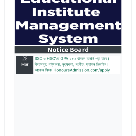
28
বাজেটের মধ্যে প্রাইভেট ইউনিভার্সিটিতে অনার্স পড়ার সুযোগ।
Mar
২০টির অধিক বিষয়, ৪ বছরে মোট খরচ ২ লক্ষ থেকে ৫ লক্ষ টাকা।
আবেদন লিংকঃ HonoursAdmission.com/apply
Notice Board
28
SSC ও HSC'তে GPA ২+২ থাকলে অনার্স পড়া যাবে।
Mar
বিষয়সমূহ: নাট্যকলা, নৃত্যকলা, সংগীত, ফ্যাশন ডিজাইন।
আবেদন লিংকঃ HonoursAdmission.com/apply