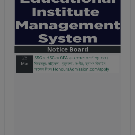
28
বাজেটের মধ্যে প্রাইভেট ইউনিভার্সিটিতে অনার্স পড়ার সুযোগ।
Mar
২০টির অধিক বিষয়, ৪ বছরে মোট খরচ ২ লক্ষ থেকে ৫ লক্ষ টাকা।
আবেদন লিংকঃ HonoursAdmission.com/apply
Notice Board
28
SSC ও HSC'তে GPA ২+২ থাকলে অনার্স পড়া যাবে।
Mar
বিষয়সমূহ: নাট্যকলা, নৃত্যকলা, সংগীত, ফ্যাশন ডিজাইন।
আবেদন লিংকঃ HonoursAdmission.com/apply