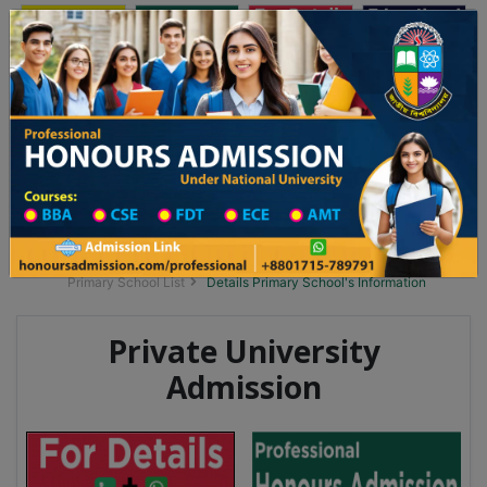
অনার্স ভর্তি
প্রফেশনাল অনার্স
Toggle navigation
 ২০২৫-২৬ শিক্ষাবর্ষের ১ম বর্ষের ভর্তি আবেদন বিজ্ঞপ্তি
Updates
ঢাকা বিশ্ববিদ্যালয় ২০২৫-২৬ শিক্ষাবর্ষে আন্ডারগ্র্য
You are here:
Home
School Category
Division List
Primary School District Wise
Primary School in দৌলতপুর
Primary School List
Details Primary School's Information
Private University
Admission