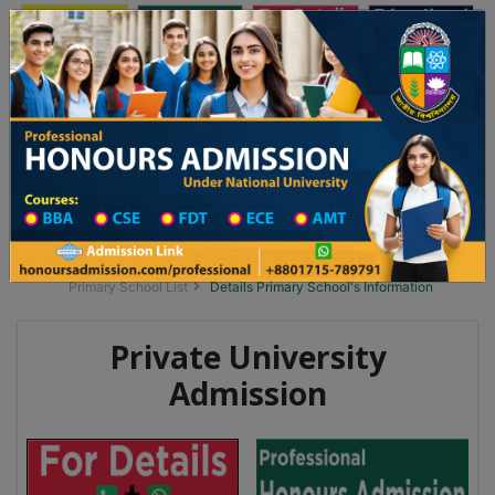
অনার্স ভর্তি
প্রফেশনাল অনার্স
Toggle navigation
 ২০২৫-২৬ শিক্ষাবর্ষের ১ম বর্ষের ভর্তি আবেদন বিজ্ঞপ্তি
Updates
ঢাকা বিশ্ববিদ্যালয় ২০২৫-২৬ শিক্ষাবর্ষে আন্ডারগ্র্য
You are here:
Home
School Category
Division List
Primary School District Wise
Primary School in মোহাম্মদপুর
Primary School List
Details Primary School's Information
Private University
Admission