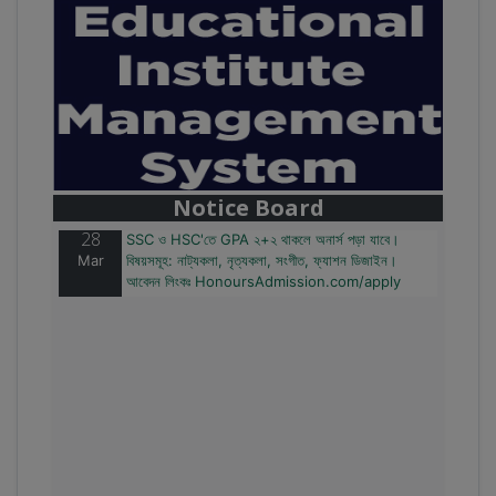
28
বাজেটের মধ্যে প্রাইভেট ইউনিভার্সিটিতে অনার্স পড়ার সুযোগ।
Mar
২০টির অধিক বিষয়, ৪ বছরে মোট খরচ ২ লক্ষ থেকে ৫ লক্ষ টাকা।
আবেদন লিংকঃ HonoursAdmission.com/apply
Notice Board
28
SSC ও HSC'তে GPA ২+২ থাকলে অনার্স পড়া যাবে।
Mar
বিষয়সমূহ: নাট্যকলা, নৃত্যকলা, সংগীত, ফ্যাশন ডিজাইন।
আবেদন লিংকঃ HonoursAdmission.com/apply