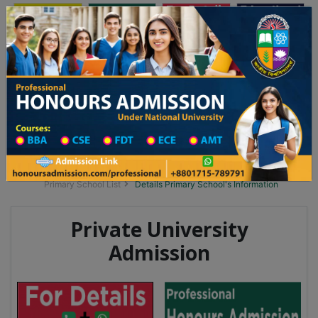
অনার্স ভর্তি
প্রফেশনাল অনার্স
Toggle navigation
 ২০২৫-২৬ শিক্ষাবর্ষের ১ম বর্ষের ভর্তি আবেদন বিজ্ঞপ্তি
Updates
ঢাকা বিশ্ববিদ্যালয় ২০২৫-২৬ শিক্ষাবর্ষে আন্ডারগ্র্য
You are here:
Home
School Category
Division List
Primary School District Wise
Primary School in মোহাম্মদপুর
Primary School List
Details Primary School's Information
Private University
Admission