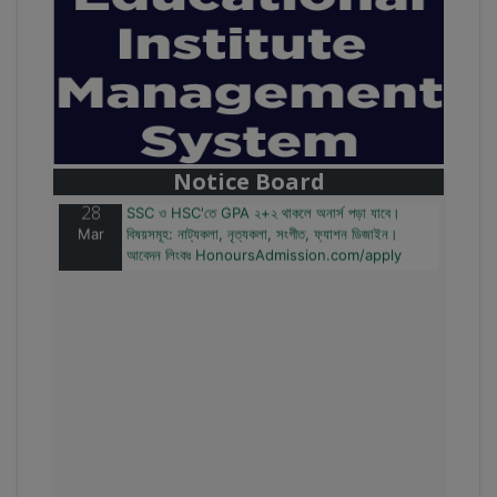
28
বাজেটের মধ্যে প্রাইভেট ইউনিভার্সিটিতে অনার্স পড়ার সুযোগ।
Mar
২০টির অধিক বিষয়, ৪ বছরে মোট খরচ ২ লক্ষ থেকে ৫ লক্ষ টাকা।
আবেদন লিংকঃ HonoursAdmission.com/apply
Notice Board
28
SSC ও HSC'তে GPA ২+২ থাকলে অনার্স পড়া যাবে।
Mar
বিষয়সমূহ: নাট্যকলা, নৃত্যকলা, সংগীত, ফ্যাশন ডিজাইন।
আবেদন লিংকঃ HonoursAdmission.com/apply