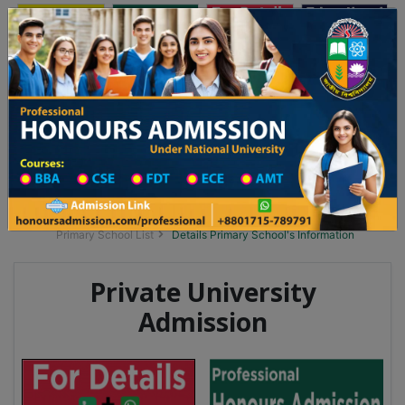
অনার্স ভর্তি
প্রফেশনাল অনার্স
Toggle navigation
২০২৫-২৬ শিক্ষাবর্ষের ১ম বর্ষের ভর্তি আবেদন বিজ্ঞপ্তি
Updates
ঢাকা বিশ্ববিদ্যালয় ২০২৫-২৬ শিক্ষাবর্ষে আন্ডারগ্র্য
You are here:
Home
School Category
Division List
Primary School District Wise
Primary School in নবাবগঞ্জ
Primary School List
Details Primary School's Information
Private University
Admission