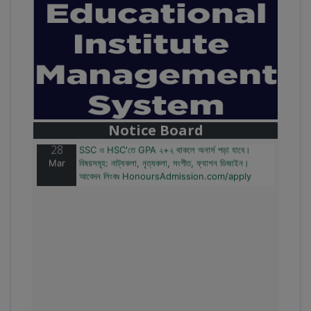
28
বাজেটের মধ্যে প্রাইভেট ইউনিভার্সিটিতে অনার্স পড়ার সুযোগ।
Mar
২০টির অধিক বিষয়, ৪ বছরে মোট খরচ ২ লক্ষ থেকে ৫ লক্ষ টাকা।
আবেদন লিংকঃ HonoursAdmission.com/apply
Notice Board
28
SSC ও HSC'তে GPA ২+২ থাকলে অনার্স পড়া যাবে।
Mar
বিষয়সমূহ: নাট্যকলা, নৃত্যকলা, সংগীত, ফ্যাশন ডিজাইন।
আবেদন লিংকঃ HonoursAdmission.com/apply