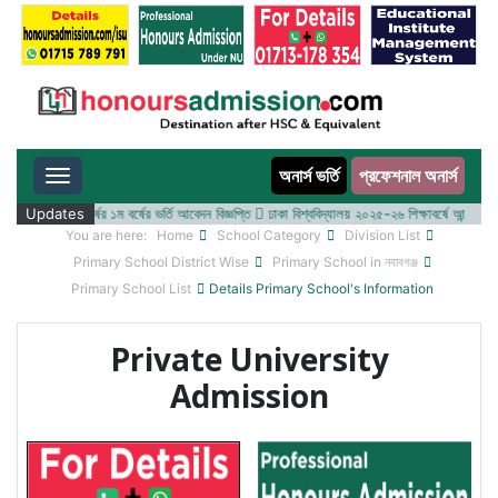
অনার্স ভর্তি
প্রফেশনাল অনার্স
Toggle navigation
০২৫-২৬ শিক্ষাবর্ষের ১ম বর্ষের ভর্তি আবেদন বিজ্ঞপ্তি
Updates
ঢাকা বিশ্ববিদ্যালয় ২০২৫-২৬ শিক্ষাবর্ষে আন্ডারগ্র্যাজুয়
You are here:
Home
School Category
Division List
Primary School District Wise
Primary School in নবাবগঞ্জ
Primary School List
Details Primary School's Information
Private University
Admission