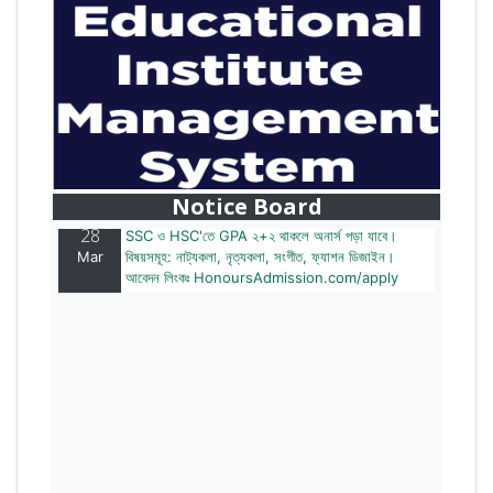
28
বাজেটের মধ্যে প্রাইভেট ইউনিভার্সিটিতে অনার্স পড়ার সুযোগ।
Mar
২০টির অধিক বিষয়, ৪ বছরে মোট খরচ ২ লক্ষ থেকে ৫ লক্ষ টাকা।
আবেদন লিংকঃ HonoursAdmission.com/apply
Notice Board
28
SSC ও HSC'তে GPA ২+২ থাকলে অনার্স পড়া যাবে।
Mar
বিষয়সমূহ: নাট্যকলা, নৃত্যকলা, সংগীত, ফ্যাশন ডিজাইন।
আবেদন লিংকঃ HonoursAdmission.com/apply