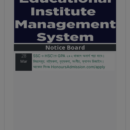
28
বাজেটের মধ্যে প্রাইভেট ইউনিভার্সিটিতে অনার্স পড়ার সুযোগ।
Mar
২০টির অধিক বিষয়, ৪ বছরে মোট খরচ ২ লক্ষ থেকে ৫ লক্ষ টাকা।
আবেদন লিংকঃ HonoursAdmission.com/apply
Notice Board
28
SSC ও HSC'তে GPA ২+২ থাকলে অনার্স পড়া যাবে।
Mar
বিষয়সমূহ: নাট্যকলা, নৃত্যকলা, সংগীত, ফ্যাশন ডিজাইন।
আবেদন লিংকঃ HonoursAdmission.com/apply