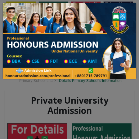
অনার্স ভর্তি
প্রফেশনাল অনার্স
Toggle navigation
 ২০২৫-২৬ শিক্ষাবর্ষের ১ম বর্ষের ভর্তি আবেদন বিজ্ঞপ্তি
Updates
ঢাকা বিশ্ববিদ্যালয় ২০২৫-২৬ শিক্ষাবর্ষে আন্ডারগ্র্য
You are here:
Home
School Category
Division List
Primary School District Wise
Primary School in বালিয়াকান্দি
Primary School List
Details Primary School's Information
Private University
Admission