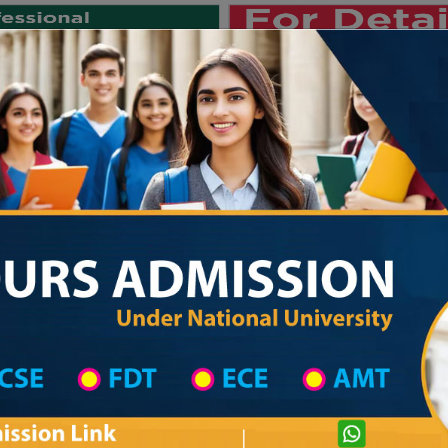
Private University
International University
University College
Res
জাতীয় বিশ্ববিদ্যালয় ২০২৫-২৬ শিক্ষাবর্ষের ১ম 
 List
Primary School District Wise
Primary School in কালকিনি
Primary Scho
Private University Admission