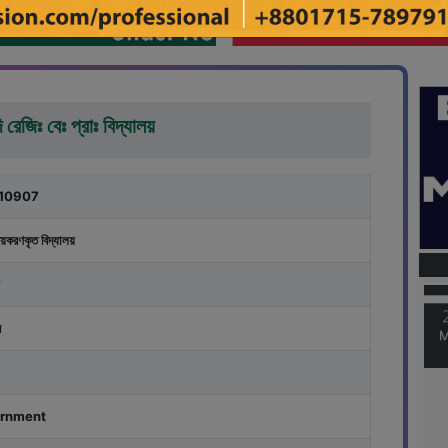
ি রেজিঃ বেঃ প্রাঃ বিদ্যালয়
10907
M
য়করণকৃত বিদ্যালয়
M
র
rnment