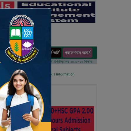
অনার্স ভর্তি
প্রফেশনাল অনার্স
ults
বর্ষের ভর্তি আবেদন বিজ্ঞপ্তি
ঢাকা বিশ্ববিদ্যালয় ২০২৫-২৬ শিক্ষাবর্ষে আন্ডারগ্র্যাজুয়েট প্রোগ্রামে ভর্তি বি
ol List
Details Primary School's Information