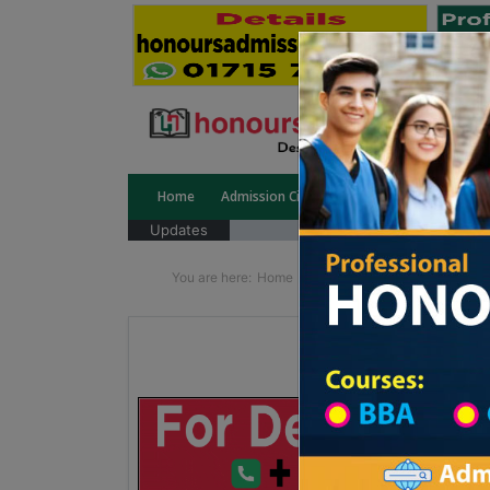
Home
Admission Circular
Public University
Updates
You are here:
Home
School Category
Division