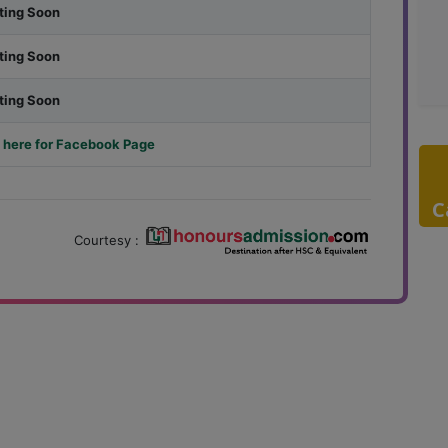
ting Soon
ting Soon
ting Soon
 here for Facebook Page
C
Courtesy :