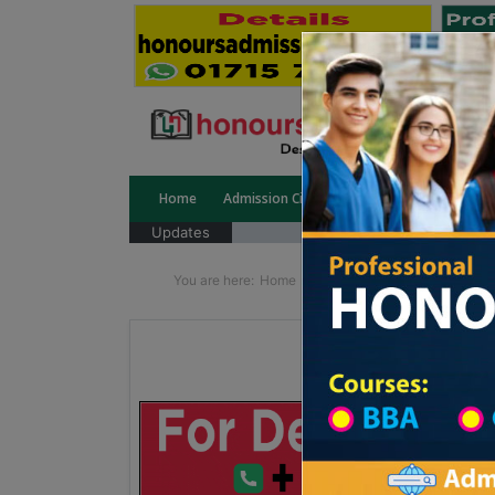
Home
Admission Circular
Public University
Updates
You are here:
Home
School Category
Division