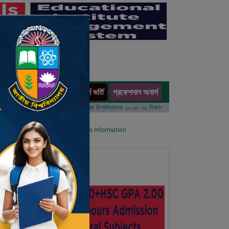
অনার্স ভর্তি
প্রফেশনাল অনার্স
ults
 বর্ষের ভর্তি আবেদন বিজ্ঞপ্তি
ঢাকা বিশ্ববিদ্যালয় ২০২৫-২৬ শিক্ষাবর্ষে আন্ডারগ্র্যাজুয়েট প্রোগ্রামে ভর্তি ব
l List
Details Primary School's Information