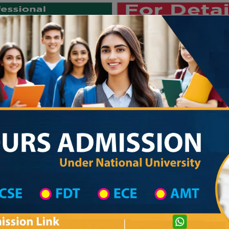
Private University
International University
University College
Res
জাতীয় বিশ্ববিদ্যালয় ২০২৫-২৬ শিক্ষাবর্ষের ১ম
 List
Primary School District Wise
Primary School in রাজৈর
Primary Schoo
Private University Admission