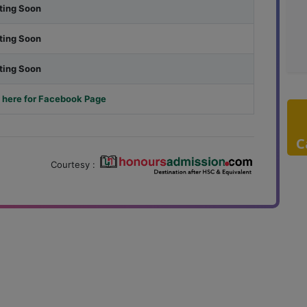
ting Soon
ting Soon
ting Soon
 here for Facebook Page
C
Courtesy :