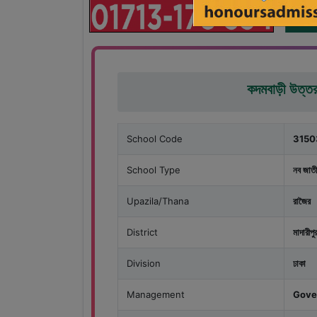
কদমবাড়ী উত্তর 
School Code
3150
School Type
নব জাতী
Upazila/Thana
রাজৈর
District
মাদারীপু
Division
ঢাকা
Management
Gove