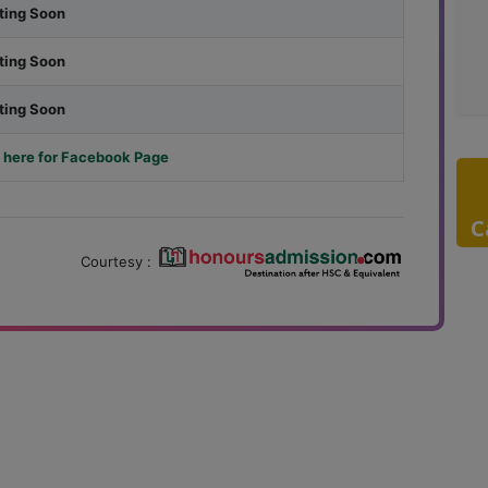
ting Soon
ting Soon
ting Soon
 here for Facebook Page
C
Courtesy :