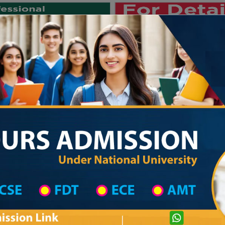
Private University
International University
University College
Res
জাতীয় বিশ্ববিদ্যালয় ২০২৫-২৬ শিক্ষাবর্ষের ১ম
 List
Primary School District Wise
Primary School in রাজৈর
Primary Schoo
Private University Admission