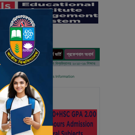
অনার্স ভর্তি
প্রফেশনাল অনার্স
ults
 বর্ষের ভর্তি আবেদন বিজ্ঞপ্তি
ঢাকা বিশ্ববিদ্যালয় ২০২৫-২৬ শিক্ষাবর্ষে আন্ডারগ্র্যাজুয়েট প্রোগ্রামে ভর্তি ব
l List
Details Primary School's Information