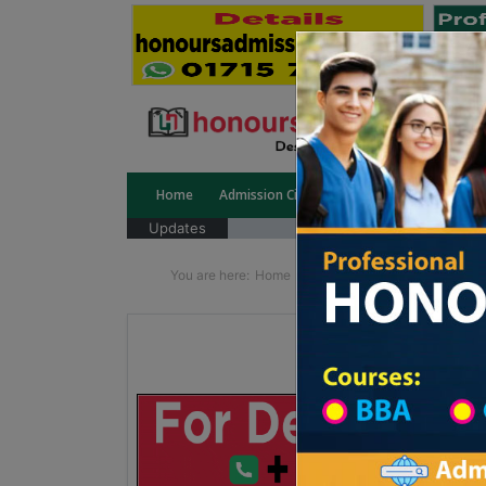
Home
Admission Circular
Public University
Updates
You are here:
Home
School Category
Division