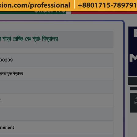
পাড়া রেজিঃ বেঃ প্রাঃ বিদ্যালয়
30209
M
য়করণকৃত বিদ্যালয়
M
র
rnment