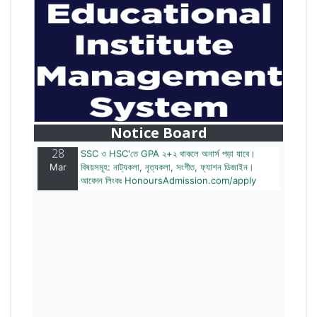
28
বাজেটের মধ্যে প্রাইভেট ইউনিভার্সিটিতে অনার্স পড়ার সুযোগ।
Mar
২০টির অধিক বিষয়, ৪ বছরে মোট খরচ ২ লক্ষ থেকে ৫ লক্ষ টাকা।
আবেদন লিংকঃ HonoursAdmission.com/apply
Notice Board
28
SSC ও HSC'তে GPA ২+২ থাকলে অনার্স পড়া যাবে।
Mar
বিষয়সমূহ: নাট্যকলা, নৃত্যকলা, সংগীত, ফ্যাশন ডিজাইন।
আবেদন লিংকঃ HonoursAdmission.com/apply