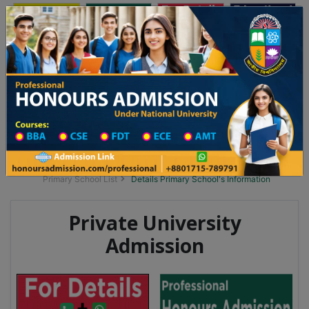
অনার্স ভর্তি
প্রফেশনাল অনার্স
Toggle navigation
০২৫-২৬ শিক্ষাবর্ষের ১ম বর্ষের ভর্তি আবেদন বিজ্ঞপ্তি
Updates
ঢাকা বিশ্ববিদ্যালয় ২০২৫-২৬ শিক্ষাবর্ষে আন্ডারগ্র্যাজ
You are here:
Home
School Category
Division List
Primary School District Wise
Primary School in খোকসা
Primary School List
Details Primary School's Information
Private University
Admission