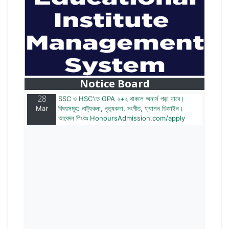
28
বাজেটের মধ্যে প্রাইভেট ইউনিভার্সিটিতে অনার্স পড়ার সুযোগ।
Mar
২০টির অধিক বিষয়, ৪ বছরে মোট খরচ ২ লক্ষ থেকে ৫ লক্ষ টাকা।
আবেদন লিংকঃ HonoursAdmission.com/apply
Notice Board
28
SSC ও HSC'তে GPA ২+২ থাকলে অনার্স পড়া যাবে।
Mar
বিষয়সমূহ: নাট্যকলা, নৃত্যকলা, সংগীত, ফ্যাশন ডিজাইন।
আবেদন লিংকঃ HonoursAdmission.com/apply