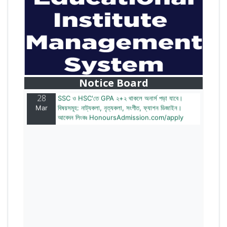
28
বাজেটের মধ্যে প্রাইভেট ইউনিভার্সিটিতে অনার্স পড়ার সুযোগ।
Mar
২০টির অধিক বিষয়, ৪ বছরে মোট খরচ ২ লক্ষ থেকে ৫ লক্ষ টাকা।
আবেদন লিংকঃ HonoursAdmission.com/apply
Notice Board
28
SSC ও HSC'তে GPA ২+২ থাকলে অনার্স পড়া যাবে।
Mar
বিষয়সমূহ: নাট্যকলা, নৃত্যকলা, সংগীত, ফ্যাশন ডিজাইন।
আবেদন লিংকঃ HonoursAdmission.com/apply