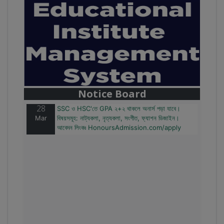
28
বাজেটের মধ্যে প্রাইভেট ইউনিভার্সিটিতে অনার্স পড়ার সুযোগ।
Mar
২০টির অধিক বিষয়, ৪ বছরে মোট খরচ ২ লক্ষ থেকে ৫ লক্ষ টাকা।
আবেদন লিংকঃ HonoursAdmission.com/apply
Notice Board
28
SSC ও HSC'তে GPA ২+২ থাকলে অনার্স পড়া যাবে।
Mar
বিষয়সমূহ: নাট্যকলা, নৃত্যকলা, সংগীত, ফ্যাশন ডিজাইন।
আবেদন লিংকঃ HonoursAdmission.com/apply