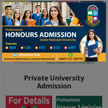
অনার্স ভর্তি
প্রফেশনাল অনার্স
Toggle navigation
 ২০২৫-২৬ শিক্ষাবর্ষের ১ম বর্ষের ভর্তি আবেদন বিজ্ঞপ্তি
Updates
ঢাকা বিশ্ববিদ্যালয় ২০২৫-২৬ শিক্ষাবর্ষে আন্ডারগ্র্
You are here:
Home
School Category
Division List
Primary School District Wise
Primary School in দৌলতপুর
Primary School List
Details Primary School's Information
Private University
Admission