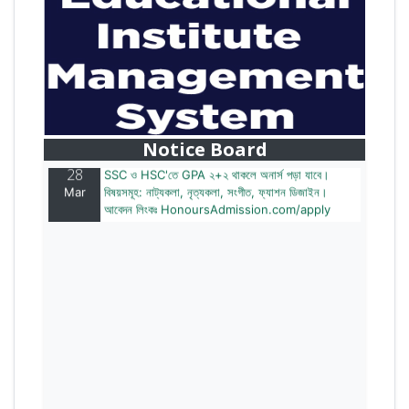
28
বাজেটের মধ্যে প্রাইভেট ইউনিভার্সিটিতে অনার্স পড়ার সুযোগ।
Mar
২০টির অধিক বিষয়, ৪ বছরে মোট খরচ ২ লক্ষ থেকে ৫ লক্ষ টাকা।
আবেদন লিংকঃ HonoursAdmission.com/apply
Notice Board
28
SSC ও HSC'তে GPA ২+২ থাকলে অনার্স পড়া যাবে।
Mar
বিষয়সমূহ: নাট্যকলা, নৃত্যকলা, সংগীত, ফ্যাশন ডিজাইন।
আবেদন লিংকঃ HonoursAdmission.com/apply