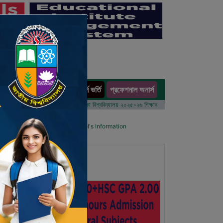
অনার্স ভর্তি
প্রফেশনাল অনার্স
ults
 বর্ষের ভর্তি আবেদন বিজ্ঞপ্তি
ঢাকা বিশ্ববিদ্যালয় ২০২৫-২৬ শিক্ষাবর্ষে আন্ডারগ্র্যাজুয়েট প্রোগ্রামে ভর্তি ব
ol List
Details Primary School's Information