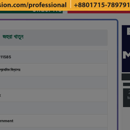
জহুরা খাতুন
11585
M
প্রাথমিক বিদ্যালয়
M
হ
rnment