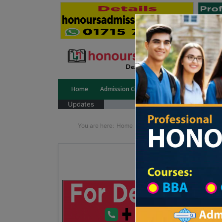
Home
Admission Circular
Public University
Updates
You are here:
Home
School Category
Division