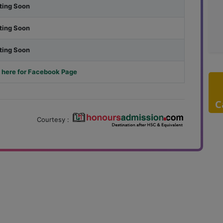
ting Soon
ting Soon
ting Soon
 here for Facebook Page
C
Courtesy :