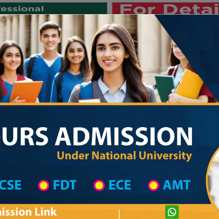
Private University
International University
University College
Res
জাতীয় বিশ্ববিদ্যালয় ২০২৫-২৬ শিক্ষাবর্ষের ১ম
 List
Primary School District Wise
Primary School in কালিগঞ্জ
Primary Scho
Private University Admission