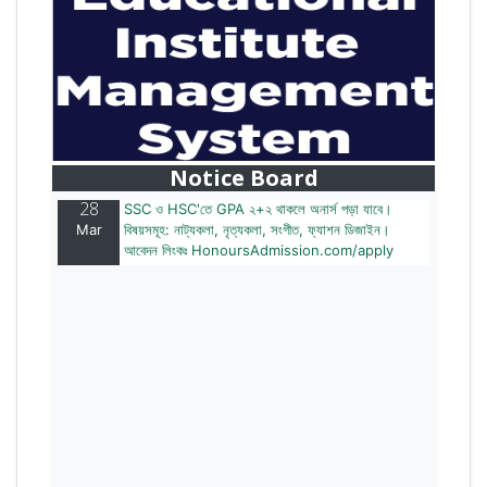
28
বাজেটের মধ্যে প্রাইভেট ইউনিভার্সিটিতে অনার্স পড়ার সুযোগ।
Mar
২০টির অধিক বিষয়, ৪ বছরে মোট খরচ ২ লক্ষ থেকে ৫ লক্ষ টাকা।
আবেদন লিংকঃ HonoursAdmission.com/apply
Notice Board
28
SSC ও HSC'তে GPA ২+২ থাকলে অনার্স পড়া যাবে।
Mar
বিষয়সমূহ: নাট্যকলা, নৃত্যকলা, সংগীত, ফ্যাশন ডিজাইন।
আবেদন লিংকঃ HonoursAdmission.com/apply