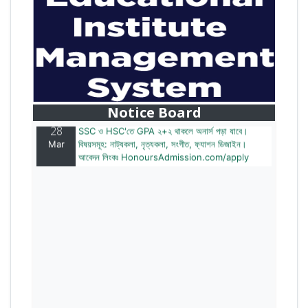
28
বাজেটের মধ্যে প্রাইভেট ইউনিভার্সিটিতে অনার্স পড়ার সুযোগ।
Mar
২০টির অধিক বিষয়, ৪ বছরে মোট খরচ ২ লক্ষ থেকে ৫ লক্ষ টাকা।
আবেদন লিংকঃ HonoursAdmission.com/apply
Notice Board
28
SSC ও HSC'তে GPA ২+২ থাকলে অনার্স পড়া যাবে।
Mar
বিষয়সমূহ: নাট্যকলা, নৃত্যকলা, সংগীত, ফ্যাশন ডিজাইন।
আবেদন লিংকঃ HonoursAdmission.com/apply