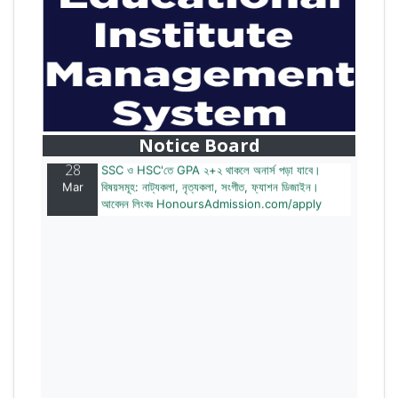
28
বাজেটের মধ্যে প্রাইভেট ইউনিভার্সিটিতে অনার্স পড়ার সুযোগ।
Mar
২০টির অধিক বিষয়, ৪ বছরে মোট খরচ ২ লক্ষ থেকে ৫ লক্ষ টাকা।
আবেদন লিংকঃ HonoursAdmission.com/apply
Notice Board
28
SSC ও HSC'তে GPA ২+২ থাকলে অনার্স পড়া যাবে।
Mar
বিষয়সমূহ: নাট্যকলা, নৃত্যকলা, সংগীত, ফ্যাশন ডিজাইন।
আবেদন লিংকঃ HonoursAdmission.com/apply