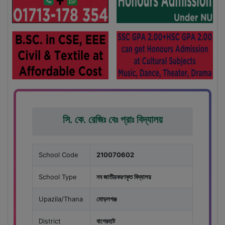
সি. কে. রেজিঃ বেঃ প্রাঃ বিদ্যালয়
School Code
210070602
School Type
নব জাতীয়করণকৃত বিদ্যালয়
Upazila/Thana
মোড়লগঞ্জ
District
বাগেরহাট