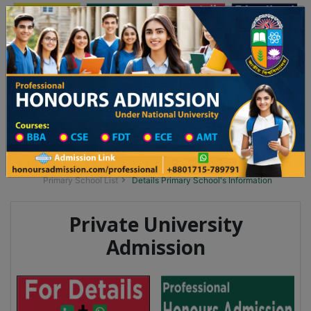
অনার্স ভর্তি
প্রফেশনাল অনার্স
Toggle navigation
২০২৫-২৬ শিক্ষাবর্ষের ১ম বর্ষের ভর্তি আবেদন বিজ্ঞপ্তি
Updates
ঢাকা বিশ্ববিদ্যালয় ২০২৫-২৬ শিক্ষাবর্ষে আন্ডারগ্র্যা
You are here:
Home
School Category
Division List
Primary School District Wise
Primary School in মোড়লগঞ্জ
Primary School List
Details Primary School's Information
Private University
Admission