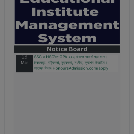
28
বাজেটের মধ্যে প্রাইভেট ইউনিভার্সিটিতে অনার্স পড়ার সুযোগ।
Mar
২০টির অধিক বিষয়, ৪ বছরে মোট খরচ ২ লক্ষ থেকে ৫ লক্ষ টাকা।
আবেদন লিংকঃ HonoursAdmission.com/apply
Notice Board
28
SSC ও HSC'তে GPA ২+২ থাকলে অনার্স পড়া যাবে।
Mar
বিষয়সমূহ: নাট্যকলা, নৃত্যকলা, সংগীত, ফ্যাশন ডিজাইন।
আবেদন লিংকঃ HonoursAdmission.com/apply