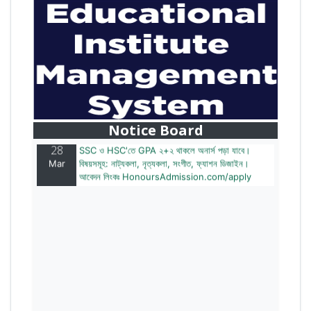
28
বাজেটের মধ্যে প্রাইভেট ইউনিভার্সিটিতে অনার্স পড়ার সুযোগ।
Mar
২০টির অধিক বিষয়, ৪ বছরে মোট খরচ ২ লক্ষ থেকে ৫ লক্ষ টাকা।
আবেদন লিংকঃ HonoursAdmission.com/apply
Notice Board
28
SSC ও HSC'তে GPA ২+২ থাকলে অনার্স পড়া যাবে।
Mar
বিষয়সমূহ: নাট্যকলা, নৃত্যকলা, সংগীত, ফ্যাশন ডিজাইন।
আবেদন লিংকঃ HonoursAdmission.com/apply