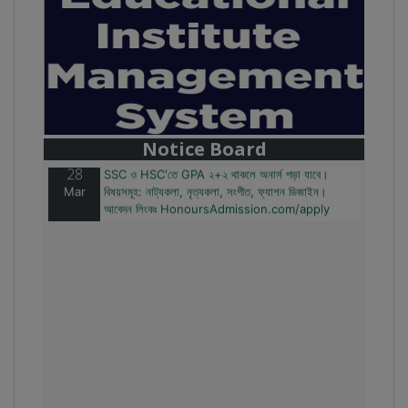
28
বাজেটের মধ্যে প্রাইভেট ইউনিভার্সিটিতে অনার্স পড়ার সুযোগ।
Mar
২০টির অধিক বিষয়, ৪ বছরে মোট খরচ ২ লক্ষ থেকে ৫ লক্ষ টাকা।
আবেদন লিংকঃ HonoursAdmission.com/apply
Notice Board
28
SSC ও HSC'তে GPA ২+২ থাকলে অনার্স পড়া যাবে।
Mar
বিষয়সমূহ: নাট্যকলা, নৃত্যকলা, সংগীত, ফ্যাশন ডিজাইন।
আবেদন লিংকঃ HonoursAdmission.com/apply