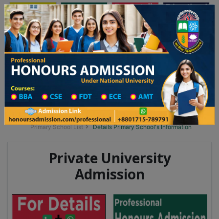
অনার্স ভর্তি
প্রফেশনাল অনার্স
Toggle navigation
২০২৫-২৬ শিক্ষাবর্ষের ১ম বর্ষের ভর্তি আবেদন বিজ্ঞপ্তি
Updates
ঢাকা বিশ্ববিদ্যালয় ২০২৫-২৬ শিক্ষাবর্ষে আন্ডারগ্র্য
You are here:
Home
School Category
Division List
Primary School District Wise
Primary School in গফরগাঁও
Primary School List
Details Primary School's Information
Private University
Admission