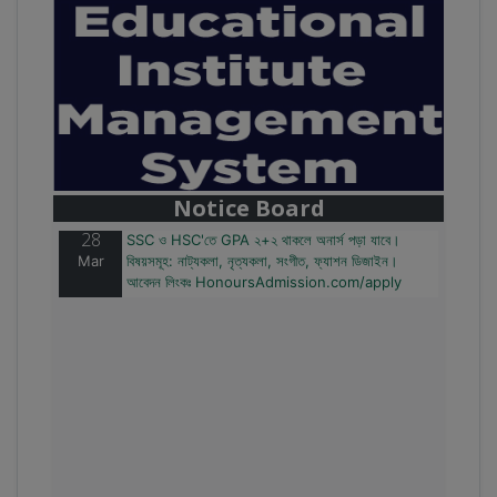
28
বাজেটের মধ্যে প্রাইভেট ইউনিভার্সিটিতে অনার্স পড়ার সুযোগ।
Mar
২০টির অধিক বিষয়, ৪ বছরে মোট খরচ ২ লক্ষ থেকে ৫ লক্ষ টাকা।
আবেদন লিংকঃ HonoursAdmission.com/apply
Notice Board
28
SSC ও HSC'তে GPA ২+২ থাকলে অনার্স পড়া যাবে।
Mar
বিষয়সমূহ: নাট্যকলা, নৃত্যকলা, সংগীত, ফ্যাশন ডিজাইন।
আবেদন লিংকঃ HonoursAdmission.com/apply