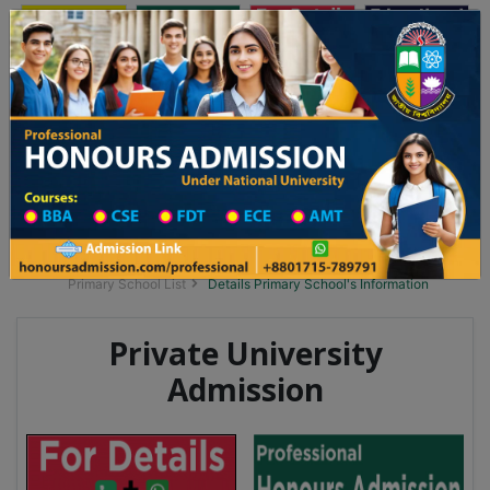
অনার্স ভর্তি
প্রফেশনাল অনার্স
Toggle navigation
 ২০২৫-২৬ শিক্ষাবর্ষের ১ম বর্ষের ভর্তি আবেদন বিজ্ঞপ্তি
Updates
ঢাকা বিশ্ববিদ্যালয় ২০২৫-২৬ শিক্ষাবর্ষে আন্ডারগ্র্য
You are here:
Home
School Category
Division List
Primary School District Wise
Primary School in গফরগাঁও
Primary School List
Details Primary School's Information
Private University
Admission