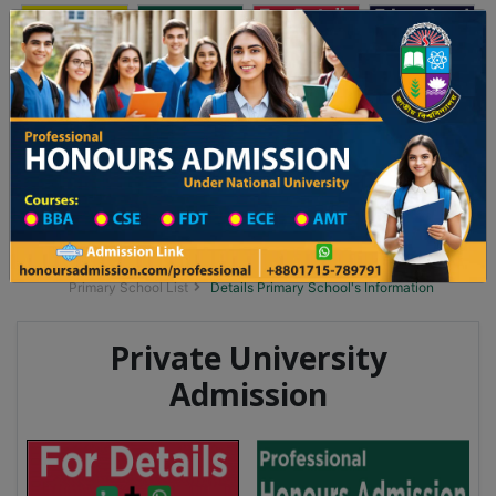
অনার্স ভর্তি
প্রফেশনাল অনার্স
Toggle navigation
 ২০২৫-২৬ শিক্ষাবর্ষের ১ম বর্ষের ভর্তি আবেদন বিজ্ঞপ্তি
Updates
ঢাকা বিশ্ববিদ্যালয় ২০২৫-২৬ শিক্ষাবর্ষে আন্ডারগ্র্য
You are here:
Home
School Category
Division List
Primary School District Wise
Primary School in মোহনগঞ্জ
Primary School List
Details Primary School's Information
Private University
Admission