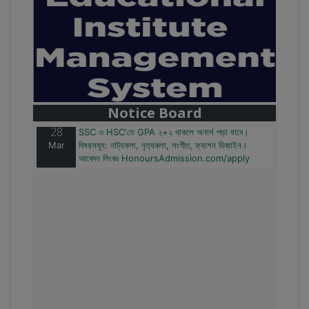
28
বাজেটের মধ্যে প্রাইভেট ইউনিভার্সিটিতে অনার্স পড়ার সুযোগ।
Mar
২০টির অধিক বিষয়, ৪ বছরে মোট খরচ ২ লক্ষ থেকে ৫ লক্ষ টাকা।
আবেদন লিংকঃ HonoursAdmission.com/apply
Notice Board
28
SSC ও HSC'তে GPA ২+২ থাকলে অনার্স পড়া যাবে।
Mar
বিষয়সমূহ: নাট্যকলা, নৃত্যকলা, সংগীত, ফ্যাশন ডিজাইন।
আবেদন লিংকঃ HonoursAdmission.com/apply