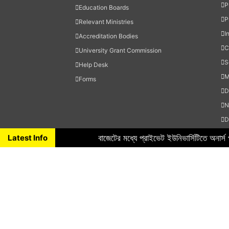
P
Education Boards
P
Relevant Ministries
I
Accreditation Bodies
C
University Grant Commission
S
Help Desk
M
Forms
D
N
D
H
Latest Info
বাজেটের মধ্যে প্রাইভেট ইউনিভার্সিটিতে অনার্
S
M
T
O
Copyright ©
2026 All Rights Reserved. Design & Developed By