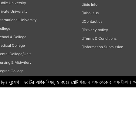
ublic University
Edu Info
rivate University
About us
nternational University
Contact us
ollege
Privacy policy
chool & College
Terms & Conditions
edical College
Information Submission
ental College/Unit
ursing & Midwifery
egree College
SC College
স পড়ার সুযোগ। ২০টির অধিক বিষয়, ৪ বছরে মোট খরচ ২ লক্ষ থেকে ৫ লক্ষ 
chool
adrasah
echnical Institute
thers
Hi Tech IT