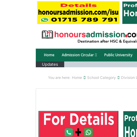
Home
Admission Circular
Public University
Updates
You are here:
Home
School Category
Division 