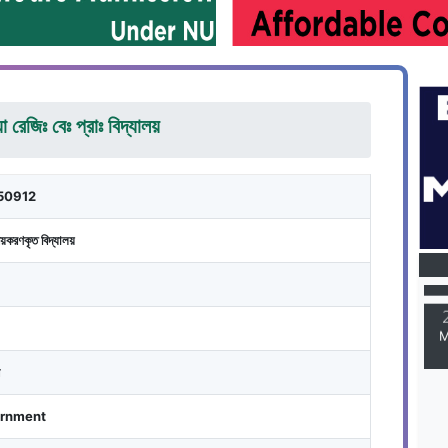
য়া রেজিঃ বেঃ প্রাঃ বিদ্যালয়
50912
M
য়করণকৃত বিদ্যালয়
M
rnment