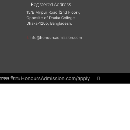
Registered Address
15/B Mirpur Road (2nd Floor),
Opposite of Dhaka College
Dhaka-1205, Bangladesh.
info@honoursadmission.com
টাকা। আবেদন লিংকঃ HonoursAdmission.com/apply