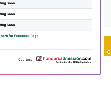
ting Soon
ting Soon
ting Soon
 here for Facebook Page
C
Courtesy :