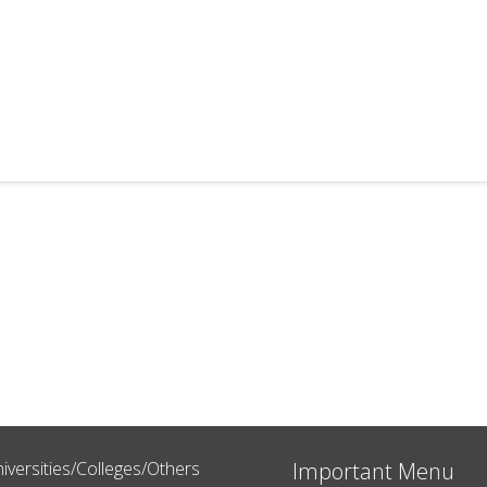
iversities/Colleges/Others
Important Menu