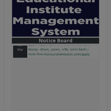
28
বাজেটের মধ্যে প্রাইভেট ইউনিভার্সিটিতে অনার্স পড়ার সুযোগ।
Mar
২০টির অধিক বিষয়, ৪ বছরে মোট খরচ ২ লক্ষ থেকে ৫ লক্ষ টাকা।
আবেদন লিংকঃ HonoursAdmission.com/apply
Notice Board
28
SSC ও HSC'তে GPA ২+২ থাকলে অনার্স পড়া যাবে।
Mar
বিষয়সমূহ: নাট্যকলা, নৃত্যকলা, সংগীত, ফ্যাশন ডিজাইন।
আবেদন লিংকঃ HonoursAdmission.com/apply