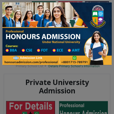
অনার্স ভর্তি
প্রফেশনাল অনার্স
Toggle navigation
৫-২৬ শিক্ষাবর্ষের ১ম বর্ষের ভর্তি আবেদন বিজ্ঞপ্তি
Updates
ঢাকা বিশ্ববিদ্যালয় ২০২৫-২৬ শিক্ষাবর্ষে আন্ডারগ্র্যাজুয়
You are here:
Home
School Category
Division List
Primary School District Wise
Primary School in নন্দীগ্রাম
Primary School List
Details Primary School's Information
Private University
Admission