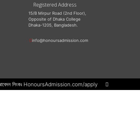
Registered Address
15/B Mirpur Road (2nd Floor),
Opposite of Dhaka College
Dhaka-1205, Bangladesh.
info@honoursadmission.com
টাকা। আবেদন লিংকঃ HonoursAdmission.com/apply