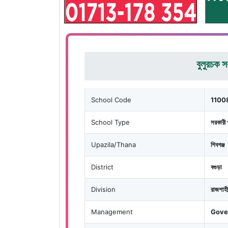
বুলুরচক স
School Code
1100
School Type
সরকারী 
Upazila/Thana
শিবগঞ্জ
District
বগুড়া
Division
রাজশাহী
Management
Gove