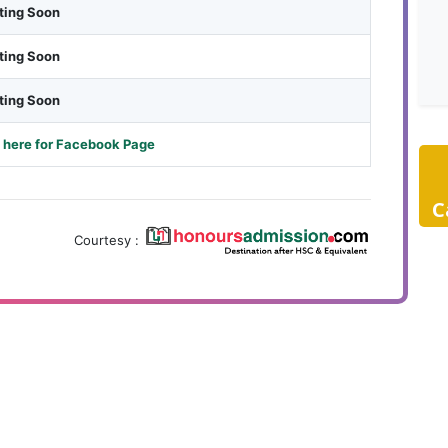
ting Soon
ting Soon
ting Soon
 here for Facebook Page
C
Courtesy :