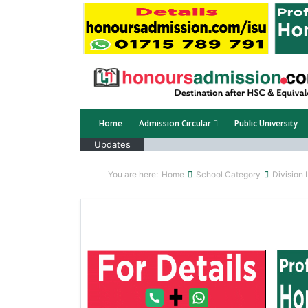
Home
Admission Circular
Public University
Updates
You are here:
Home
School Category
Division 