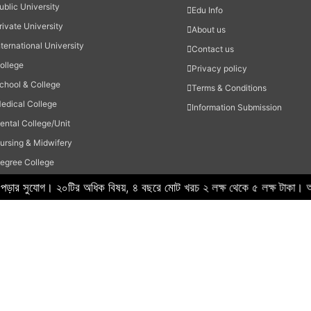
ublic University
Edu Info
rivate University
About us
nternational University
Contact us
ollege
Privacy policy
chool & College
Terms & Conditions
edical College
Information Submission
ental College/Unit
ursing & Midwifery
egree College
SC College
স পড়ার সুযোগ। ২০টির অধিক বিষয়, ৪ বছরে মোট খরচ ২ লক্ষ থেকে ৫ লক্ষ 
chool
adrasah
echnical Institute
thers
Hi Tech IT