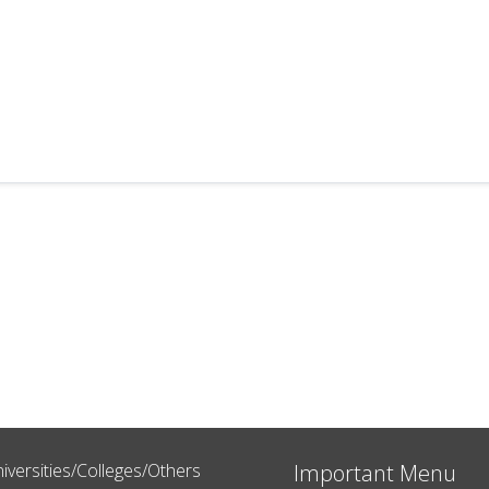
iversities/Colleges/Others
Important Menu