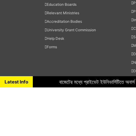
P
Education Boards
P
Relevant Ministries
I
Accreditation Bodies
C
University Grant Commission
S
Help Desk
M
Forms
D
N
D
H
Latest Info
বাজেটের মধ্যে প্রাইভেট ইউনিভার্সিটিতে অনার্
S
M
T
O
Copyright ©
2026 All Rights Reserved. Design & Developed By